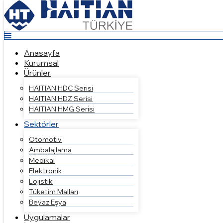
Top
Anasayfa
Kurumsal
Ürünler
Anasayfa
HAITIAN HDC Serisi
Kurumsal
HAITIAN HDZ Serisi
Ürünler
HAITIAN HMG Serisi
Sektörler
HAITIAN HDC Serisi
Otomotiv
HAITIAN HDZ Serisi
Ambalajlama
HAITIAN HMG Serisi
Medikal
Sektörler
Elektronik
Lojistik
Otomotiv
Tüketim Malları
Ambalajlama
Beyaz Eşya
Medikal
Uygulamalar
Elektronik
İletişim
Lojistik
Tüketim Malları
Beyaz Eşya
Uygulamalar